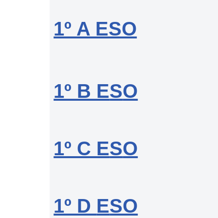
1º A ESO
1º B E
S
O
1º C E
S
O
1º D
E
SO