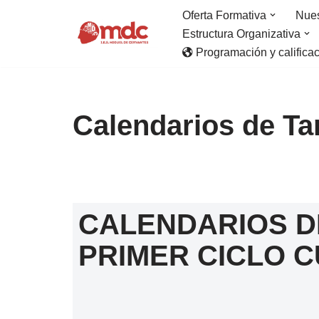
Oferta Formativa
Nues
Estructura Organizativa
Saltar
Programación y califica
al
contenido
Calendarios de Ta
CALENDARIOS D
PRIMER CICLO C