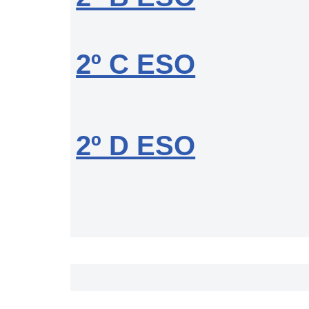
2º C ESO
2º D ESO