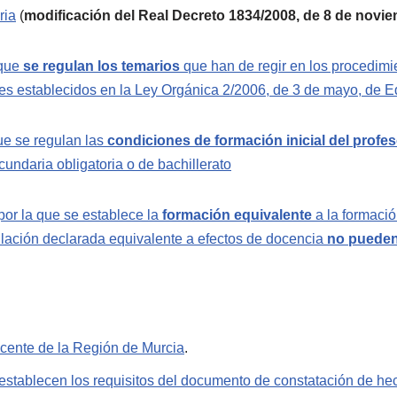
ria
(
modificación del Real Decreto 1834/2008, de 8 de novi
 que
se regulan los temarios
que han de regir en los procedimi
es establecidos en la Ley Orgánica 2/2006, de 3 de mayo, de 
que se regulan las
condiciones de formación inicial del profe
ndaria obligatoria o de bachillerato
or la que se establece la
formación equivalente
a la formació
lación declarada equivalente a efectos de docencia
no pueden 
ocente de la Región de Murcia
.
establecen los requisitos del documento de constatación de he