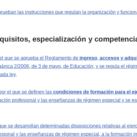
rueban las instrucciones que regulan la organización y funcion
quisitos, especialización y competenci
 el que se aprueba el Reglamento de
ingreso, accesos y adqui
gánica 2/2006, de 3 de mayo, de Educación, y se regula el régime
tada ley
.
or el que se definen las
condiciones de formación para el ej
ormación profesional y las enseñanzas de régimen especial y se 
 que se desarrollan determinadas disposiciones relativas al eje
fesional y las enseñanzas de régimen especial, a la formación in