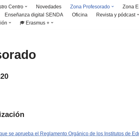
tro Centro
Novedades
Zona Profesorado
Zona E
Enseñanza digital SENDA
Oficina
Revista y pódcast
ción
Erasmus +
sorado
020
ización
 que se aprueba el Reglamento Orgánico de los Institutos de E