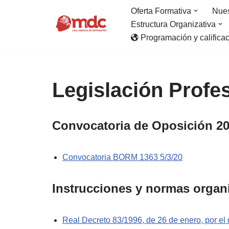
Oferta Formativa
Nues
Estructura Organizativa
Saltar
Programación y califica
al
contenido
Legislación Profe
Convocatoria de Oposición 2
Convocatoria BORM 1363 5/3/20
Instrucciones y normas organ
Real Decreto 83/1996, de 26 de enero, por el