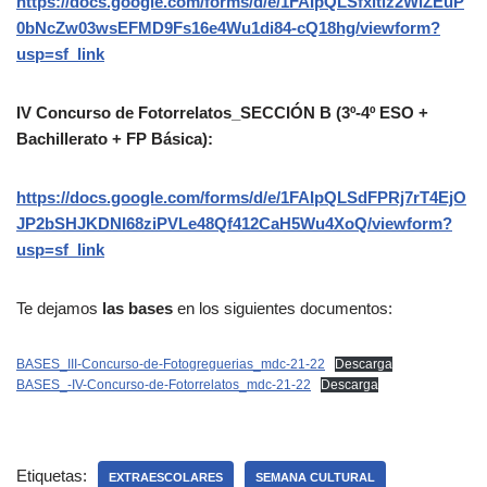
https://docs.google.com/forms/d/e/1FAIpQLSfxitlz2WiZEuP
0bNcZw03wsEFMD9Fs16e4Wu1di84-cQ18hg/viewform?
usp=sf_link
IV Concurso de Fotorrelatos_SECCIÓN B (3º-4º ESO +
Bachillerato + FP Básica):
https://docs.google.com/forms/d/e/1FAIpQLSdFPRj7rT4EjO
JP2bSHJKDNI68ziPVLe48Qf412CaH5Wu4XoQ/viewform?
usp=sf_link
Te dejamos
las bases
en los siguientes documentos:
BASES_III-Concurso-de-Fotogreguerias_mdc-21-22
Descarga
BASES_-IV-Concurso-de-Fotorrelatos_mdc-21-22
Descarga
Etiquetas:
EXTRAESCOLARES
SEMANA CULTURAL