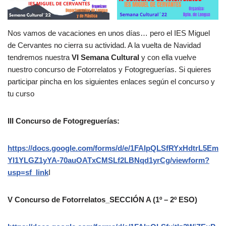
Nos vamos de vacaciones en unos días… pero el IES Miguel
de Cervantes no cierra su actividad. A la vuelta de Navidad
tendremos nuestra
VI Semana Cultural
y con ella vuelve
nuestro concurso de Fotorrelatos y Fotogreguerías. Si quieres
participar pincha en los siguientes enlaces según el concurso y
tu curso
III Concurso de Fotogreguerías:
https://docs.google.com/forms/d/e/1FAIpQLSfRYxHdtrL5Em
Yl1YLGZ1yYA-70auOATxCMSLf2LBNqd1yrCg/viewform?
usp=sf_link
I
V Concurso de Fotorrelatos_SECCIÓN A (1º – 2º ESO)