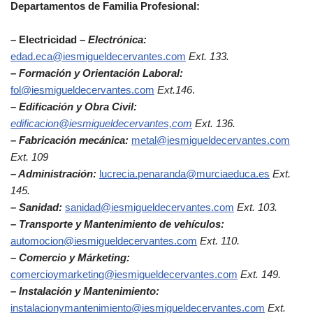
Departamentos de Familia Profesional:
– Electricidad –
Electrónica:
edad.eca@iesmigueldecervantes.com
Ext. 133.
– Formación y Orientación Laboral:
fol@iesmigueldecervantes.com
Ext.146
.
– Edificación y Obra Civil:
edificacion@iesmigueldecervantes,co
m
Ext. 136.
– Fabricación mecánica:
metal@iesmigueldecervantes.com
Ext. 109
– Administración:
lucrecia.penaranda@murciaeduca.es
Ext.
145.
– Sanidad:
sanidad@iesmigueldecervantes.com
Ext. 103.
– Transporte y Mantenimiento de vehículos:
automocion@iesmigueldecervantes.com
Ext. 110.
– Comercio y Márketing:
comercioymarketing@iesmigueldecervantes.com
Ext. 149.
– Instalación y Mantenimiento:
instalacionymantenimiento
@iesmigueldecervantes.com
Ext.