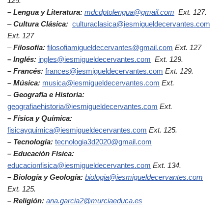
125.
– Lengua y Literatura:
mdcdptolengua@gmail.com
Ext. 127.
–
Cultura Clásica:
culturaclasica@iesmigueldecervantes.com
Ext. 127
–
Filosofía:
filosofiamigueldecervantes@gmail.com
Ext. 127
– Inglés:
ingles@iesmigueldecervantes.com
Ext. 129.
– Francés:
frances@iesmigueldecervantes.com
Ext. 129.
– Música:
musica@iesmigueldecervantes.com
Ext.
– Geografía e Historia:
geografiaehistoria@iesmigueldecervantes.com
Ext.
– Física y Química:
fisicayquimica@iesmigueldecervantes.com
Ext. 125.
– Tecnología:
tecnologia3d2020@gmail.com
– Educación Física:
educacionfisica@iesmigueldecervantes.com
Ext. 134.
– Biología y Geología:
biologia@iesmigueldecervantes.com
Ext. 125.
– Religión:
ana.garcia2@murciaeduca.es